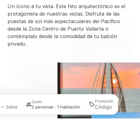
Un ícono a tu vista. Este hito arquitectónico es el
protagonista de nuestras vistas. Disfruta de las
puestas de sol más espectaculares del Pacífico
desde la Zona Centro de Puerto Vallarta o
contémplalo desde la comodidad de tu balcón
privado.
Promoción
Quién
Buscar
 — Salida
2 personas · 1 habitación
Acceder / Registrarse
Gestiona tu reserva