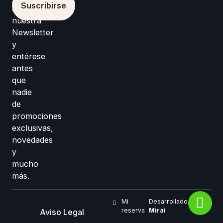
Suscribirse
a
nuestra
Newsletter
y
entérese
antes
que
nadie
de
promociones
exclusivas,
novedades
y
mucho
más.
Mi
Desarrollado por
reserva
Mirai
Aviso Legal