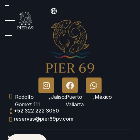
Rodolfo
,
Jalisco
,
Puerto
,
México
Gomez 111
Vallarta
+52 322 222 3050
reservas@pier69pv.com
Newsletter
Suscríbase